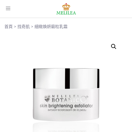
Toggle
navigation
首頁
>
找奇肌
>
細緻煥妍磨粒乳霜